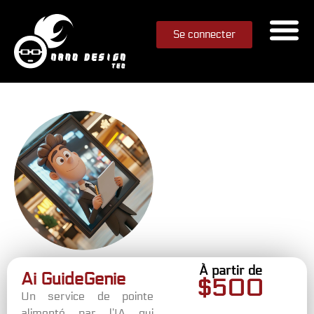
Se connecter
À partir de
Ai GuideGenie
$
500
Un service de pointe
alimenté par l’IA qui