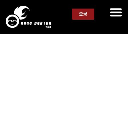
登录
立即创建 AI 驱动的增强现实
使用 AI 和 Genie Rewards 即时生成沉浸式
增强现实体验