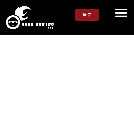
登录
使用 AI GuideGenie 立即搭建
你的网站
使用 AI 创建、管理并扩展你的网站——无需编码、无需
设置、无需复杂操作