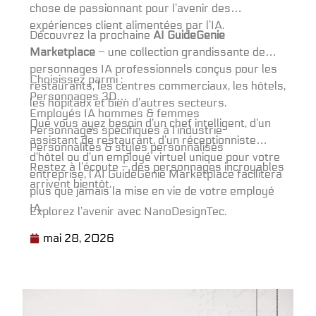
chose de passionnant pour l’avenir des
expériences client alimentées par l’IA.
Découvrez la prochaine
AI GuideGenie
Marketplace
– une collection grandissante de
personnages IA professionnels conçus pour les
Choisissez parmi :
restaurants, les centres commerciaux, les hôtels,
Personnages 3D
les hôpitaux et bien d’autres secteurs.
Employés IA hommes & femmes
Que vous ayez besoin d’un chef intelligent, d’un
Personnages spécifiques à l’industrie
assistant de restaurant, d’un réceptionniste
Personnalités & styles personnalisés
d’hôtel ou d’un employé virtuel unique pour votre
Restez à l’écoute – des personnages incroyables
entreprise, l’AI GuideGenie Marketplace facilitera
arrivent bientôt.
plus que jamais la mise en vie de votre employé
IA.
Explorez l’avenir avec NanoDesignTec.
mai 28, 2026