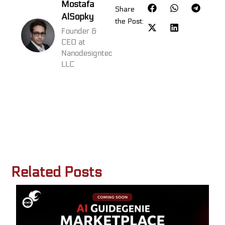
Mostafa
Share
AlSopky
the Post:
Founder &
CEO at
Nanodesigntec
LLC
Related Posts