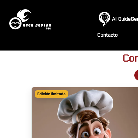
AI GuideGe
Contacto
Com
Edición limitada