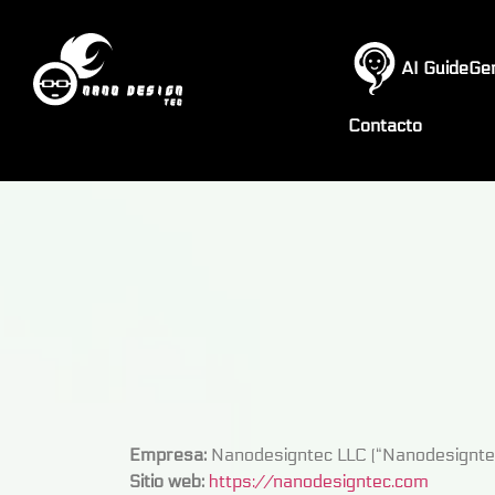
AI GuideGe
Contacto
Empresa:
Nanodesigntec LLC (“Nanodesigntec”
Sitio web:
https://nanodesigntec.com