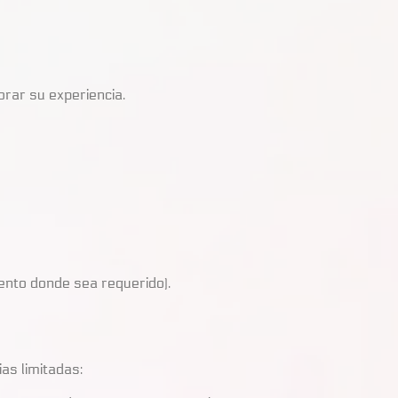
orar su experiencia.
iento donde sea requerido).
as limitadas: