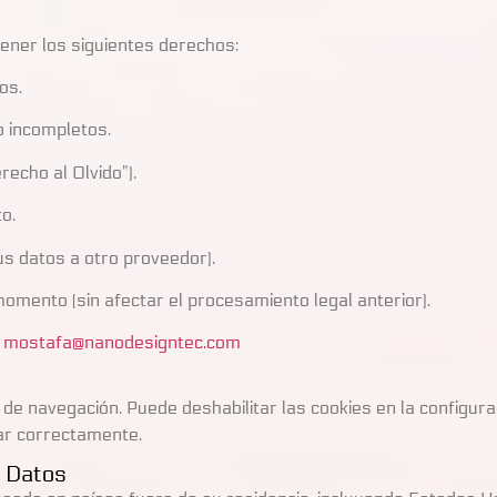
tener los siguientes derechos:
os.
o incompletos.
recho al Olvido”).
o.
us datos a otro proveedor).
momento (sin afectar el procesamiento legal anterior).
n
mostafa@nanodesigntec.com
e navegación. Puede deshabilitar las cookies en la configur
nar correctamente.
e Datos