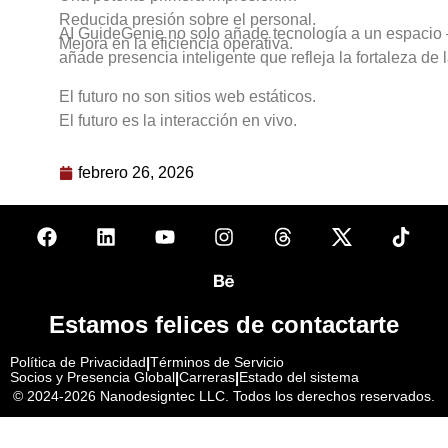
Reducida presión sobre el personal.
AI GuideGenie no solo añade tecnología a un espacio
Mejora en la eficiencia operativa.
añade presencia inteligente que refleja la fortaleza de 
El futuro no son sitios web estáticos.
El futuro es la interacción en vivo.
febrero 26, 2026
Estamos felices de contactarte
Política de Privacidad
|
Términos de Servicio
Socios y Presencia Global
|
Carreras
|
Estado del sistema
© 2024-2026
Nanodesigntec LLC. Todos los derechos reservados.