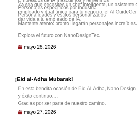
Empleados de IA masculinos y femeninos
Ya sea que necesites un chef inteligente, un asistente 
Personajes específicos por industria
empleado virtual único para tu negocio, el AI GuideGe
Personalidades y estilos personalizados
dar vida a tu empleado de IA.
Mantente atento: pronto llegarán personajes increíbles.
Explora el futuro con NanoDesignTec.
mayo 28, 2026
¡Eid al-Adha Mubarak!
En esta bendita ocasión de Eid Al-Adha, Nano Design Te
y éxito continuo.
Gracias por ser parte de nuestro camino.
mayo 27, 2026