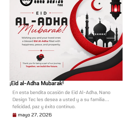
¡Eid al-Adha Mubarak!
En esta bendita ocasión de Eid Al-Adha, Nano
Design Tec les desea a usted y a su familia
felicidad, paz y éxito continuo.
Gracias por ser parte de nuestro camino.
mayo 27, 2026