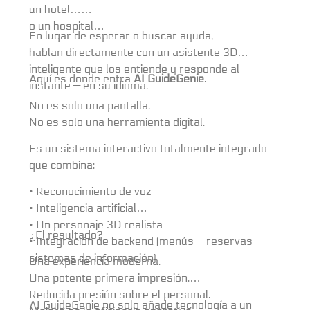
un hotel…
o un hospital…
En lugar de esperar o buscar ayuda,
hablan directamente con un asistente 3D
inteligente que los entiende y responde al
Aquí es donde entra
AI GuideGenie
.
instante — en su idioma.
No es solo una pantalla.
No es solo una herramienta digital.
Es un sistema interactivo totalmente integrado
que combina:
• Reconocimiento de voz
• Inteligencia artificial
• Un personaje 3D realista
¿El resultado?
• Integración de backend (menús – reservas –
sistemas de información)
Una experiencia moderna.
Una potente primera impresión.
Reducida presión sobre el personal.
AI GuideGenie no solo añade tecnología a un